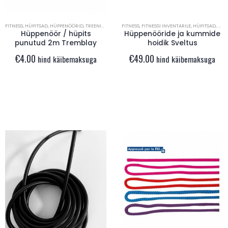
FITNESS
,
HÜPITSAD
,
HÜPPENÖÖRID
,
TREENINGVAHENDID
FITNESS
,
FITNESSI INVENTARILE
,
HÜPITSAD
,
HÜP
Hüppenöör / hüpits
Hüppenööride ja kummide
punutud 2m Tremblay
hoidik Sveltus
€
4.00
€
49.00
hind käibemaksuga
hind käibemaksuga