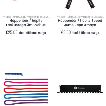
FITNESS
,
HÜPITSAD
,
HÜPPENÖÖRID
,
JÕUSAAL
,
TREENINGINVENTAR
FITNESS
,
HÜPITSAD
,
HÜPPENÖÖRID
,
JÕUSAAL
,
T
Hüppenöör / hüpits
Hüppenöör / hüpits Speed
raskustega 3m Sveltus
Jump Rope Amaya
€
25.00
€
8.00
hind käibemaksuga
hind käibemaksuga