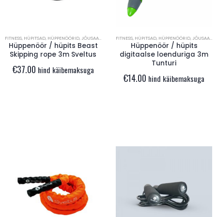
FITNESS
,
HÜPITSAD
,
HÜPPENÖÖRID
,
JÕUSAAL
,
TREENINGINVENTAR
FITNESS
,
HÜPITSAD
,
HÜPPENÖÖRID
,
JÕUSAAL
,
T
Hüppenöör / hüpits Beast
Hüppenöör / hüpits
Skipping rope 3m Sveltus
digitaalse loenduriga 3m
Tunturi
€
37.00
hind käibemaksuga
€
14.00
hind käibemaksuga
Tennisevõrgu keskkõrguselint
€
17.00
€
17.00
0
out of 5
0
out of 5
hind käibemaksuga
hind käibemaksuga
Hüppepall 60cm Sporti France