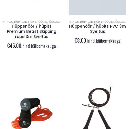
€
17.00
€
17.00
0
out of 5
0
out of 5
hind käibemaksuga
hind käibemaksuga
FITNESS
,
HÜPITSAD
,
HÜPPENÖÖRID
,
JÕUSAAL
,
TREENINGINVENTAR
FITNESS
,
HÜPITSAD
,
HÜPPENÖÖRID
,
JÕUSAAL
,
T
Hüppepall 45cm Sporti France
Hüppenöör / hüpits
Hüppenöör / hüpits PVC 3m
Premium Beast Skipping
Sveltus
rope 3m Sveltus
€
15.00
€
15.00
0
out of 5
0
out of 5
€
8.00
hind käibemaksuga
hind käibemaksuga
hind käibemaksuga
€
45.00
hind käibemaksuga