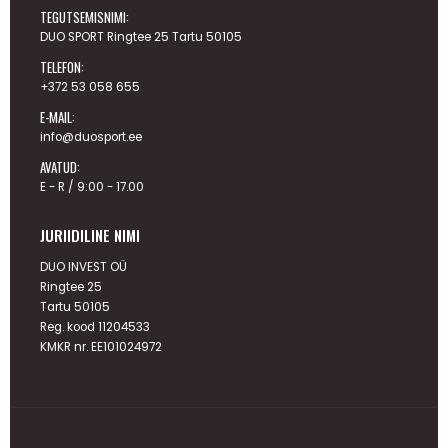
TEGUTSEMISNIMI:
DUO SPORT Ringtee 25 Tartu 50105
TELEFON:
+372 53 058 655
E-MAIL:
info@duosport.ee
AVATUD:
E - R / 9:00 - 17.00
JURIIDILINE NIMI
DUO INVEST OÜ
Ringtee 25
Tartu 50105
Reg. kood 11204533
KMKR nr. EE101024972