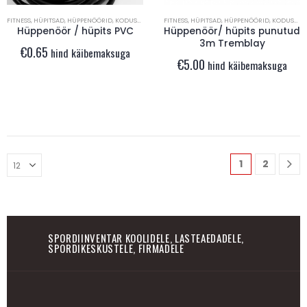
FITNESS
,
HÜPITSAD
,
HÜPPENÖÖRID
,
KODUSED TREENINGVAHENDID
FITNESS
,
HÜPITSAD
,
TREENINGVAHENDID
,
HÜPPENÖÖRID
,
KODUSED TREENINGVAHENDID
Hüppenöör / hüpits PVC
Hüppenöör/ hüpits punutud
3m Tremblay
€
0.65
hind käibemaksuga
€
5.00
hind käibemaksuga
1
2
SPORDIINVENTAR KOOLIDELE, LASTEAEDADELE,
SPORDIKESKUSTELE, FIRMADELE